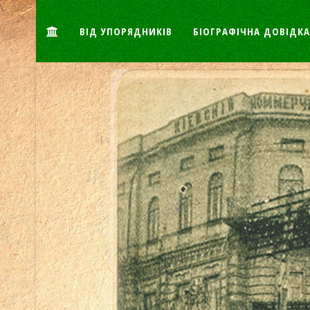
\
Шаблоны Joomla
здесь
ВІД УПОРЯДНИКІВ
БІОГРАФІЧНА ДОВІДКА