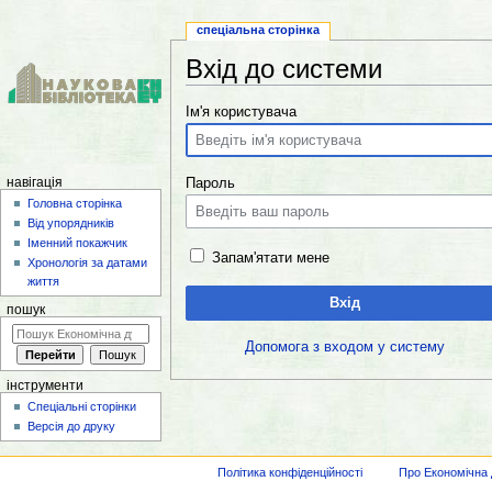
спеціальна сторінка
Вхід до системи
Перейти до:
навігація
,
пошук
Ім'я користувача
навігація
Пароль
Головна сторінка
Від упорядників
Іменний покажчик
Запам'ятати мене
Хронологія за датами
життя
Вхід
пошук
Допомога з входом у систему
інструменти
Спеціальні сторінки
Версія до друку
Політика конфіденційності
Про Економічна 